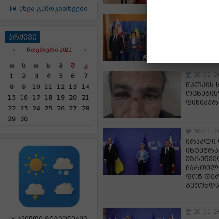
სხვა გამოკითხვები
30-11-2
საქართვ
არქივი
პრემიერ
პრეზიდე
«
ᲜᲝᲔᲛᲑᲔᲠᲘ 2021
»
Ო
Ს
Ო
Ხ
Პ
Შ
Კ
30-11-2
1
2
3
4
5
6
7
წალკის 
8
9
10
11
12
13
14
ოცნების
15
16
17
18
19
20
21
ფიზიკურ
22
23
24
25
26
27
28
29
30
30-11-2
ირაკლი 
ინტეგრა
უზრუნვე
ჩართულო
ფონ დერ
გვქონდა
30-11-2