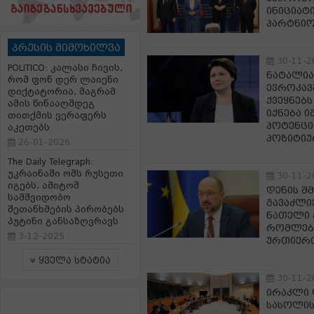
ინიციატ
პარტნიო
პრესის მიმოხილვა
30-11-2
POLITICO: კალასი ჩივის,
ნატალია 
რომ ფონ დერ ლაიენი
ევროკავ
დიქტატორია, მაგრამ
ქვეყნებ
ამის წინააღმდეგ
იქნება ი
თითქმის ვერაფერს
პოტენცი
აკეთებს
პოზიტიუ
26-01-2026
The Daily Telegraph:
უკრაინაში ომს რუსეთი
30-11-2
იგებს, ამიტომ
დენის შ
სამშვიდობო
გავაძლი
შეთანხმების პირობებს
ნათელი გ
პუტინი განსაზღვრავს
რომლებს
3-12-2025
ურთიერთ
ყველა სტატია
30-11-2
ირაკლი 
სასოლის