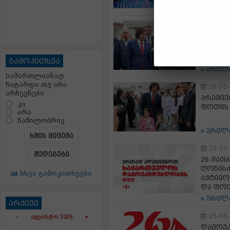
ვრცლ
26-05
დავით
დამოუ
ღონისძ
გამოკითხვა
ვრცლ
სამართლიანად
ჩატარდა თუ არა
26-05
არჩევნები
პრემიე
კი
ფოთის
არა
ნაწილობრივ
ვრცლ
ხმის მიცემა
25-05
შედეგები
26 მაი
ღონისძ
სხვა გამოკითხვები
აქტივო
და ფოთ
ვრცლ
არქივი
25-05
«
ᲐᲒᲕᲘᲡᲢᲝ 2026 »
დამოუ