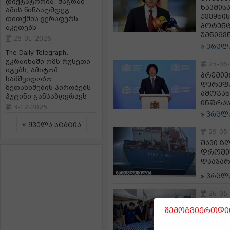
დიქტატორია, მაგრამ
ნავმის
ამის წინააღმდეგ
ქვეყნი
თითქმის ვერაფერს
პოტენც
აკეთებს
უმნიშვ
26-01-2026
ვრცლ
The Daily Telegraph:
უკრაინაში ომს რუსეთი
25-06
იგებს, ამიტომ
პრემიე
სამშვიდობო
დერეფა
შეთანხმების პირობებს
ამოცან
პუტინი განსაზღვრავს
ინფრას
3-12-2025
ვრცლ
ყველა სტატია
29-05
შავი ზ
დროშის
დააჯარ
ვრცლ
26-05
თამარ 
შემოგვიერთდით
მიხედვ
სივრცე