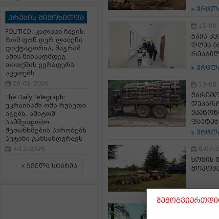
ვრცლ
პრესის მიმოხილვა
15-09
POLITICO: კალასი ჩივის,
ბაია კ
რომ ფონ დერ ლაიენი
დღეს ი
დიქტატორია, მაგრამ
რეაბი
ამის წინააღმდეგ
თითქმის ვერაფერს
ვრცლ
აკეთებს
26-01-2026
19-08
გარემ
The Daily Telegraph:
დეპარტ
უკრაინაში ომს რუსეთი
უკანონ
იგებს, ამიტომ
ფაქტებ
სამშვიდობო
შეთანხმების პირობებს
ვრცლ
პუტინი განსაზღვრავს
3-12-2025
8-07-
ხონის 
ყველა სტატია
მოპოვე
ვრცლ
შემოგვიერთდით
25-06
სოფელ 