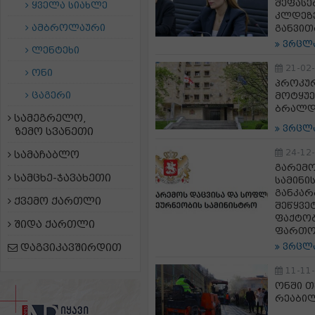
შეფასე
ყველა სიახლე
კლდეზვ
ამბროლაური
განვი
ვრცლ
ლენტეხი
21-02
ონი
პროკუ
ცაგერი
მოტყუე
ბრალდ
სამეგრელო,
ვრცლ
ზემო სვანეთი
24-12
სამაჩაბლო
გარემო
სამცხე-ჯავახეთი
სამინი
განკარ
ქვემო ქართლი
შეწყვე
ფაქტობ
შიდა ქართლი
ფართო
დაგვიკავშირდით
ვრცლ
11-11
ონში თ
რეაბი