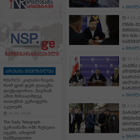
ვრცლ
4-11-
ონის მ
მუნიცი
და შპს
სამუშა
ვრცლ
31-10
პაპუნა
პრესის მიმოხილვა
ადმინი
საკრებ
POLITICO: კალასი ჩივის,
ახლადა
რომ ფონ დერ ლაიენი
წარუდგ
დიქტატორია, მაგრამ
ვრცლ
ამის წინააღმდეგ
თითქმის ვერაფერს
2-10-
აკეთებს
გარემო
26-01-2026
მინისტ
The Daily Telegraph:
ეროვნუ
უკრაინაში ომს რუსეთი
საქმია
იგებს, ამიტომ
ვრცლ
სამშვიდობო