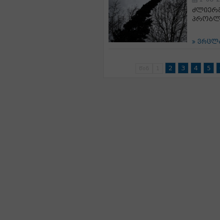
ძლიერმ
პრობლე
ვრცლ
2
3
4
5
წინ
1