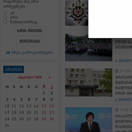
24-09
ჩატარდა თუ არა
არჩევნები
სუს-მა
თაღლით
კი
დააკავ
არა
ნაწილობრივ
ვრცლ
ხმის მიცემა
8-09-
შედეგები
ონში ს
აღინიშ
სხვა გამოკითხვები
ვრცლ
არქივი
17-08
პროკურ
«
ᲐᲒᲕᲘᲡᲢᲝ 2026 »
შქმერშ
Ო
Ს
Ო
Ხ
Პ
Შ
Კ
გამოყე
1
2
ერთ პი
3
4
5
6
7
8
9
ვრცლ
10
11
12
13
14
15
16
3-08-
17
18
19
20
21
22
23
ირაკლი
24
25
26
27
28
29
30
მემორი
31
დაიწყე