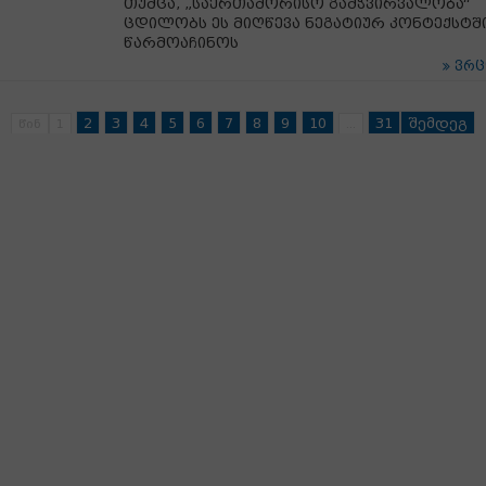
თუმცა, „საერთაშორისო გამჭვირვალობა“
ცდილობს ეს მიღწევა ნეგატიურ კონტექსტშ
წარმოაჩინოს
ვრ
2
3
4
5
6
7
8
9
10
31
შემდეგ
წინ
1
...