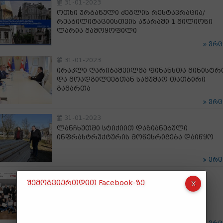
31-01-2023
ოთხი ურბანული ძეგლის რესტავრაცია/
რეაბილიტაციისთვის აჭარაში 1 მილიონი
ლარია გამოყოფილი
ვრ
31-01-2023
ირაკლი ღარიბაშვილმა ფინანსთა მინისტრ
და მოადგილეებთან სამუშაო თათბირი
გამართა
ვრ
31-01-2023
ლანჩხუთში სტიქიით დაზიანებული
ინფრასტრუქტურის მოწესრიგება დაიწყო
ვრ
31-01-2023
შემოგვიერთდით Facebook-ზე
ლიბერთი, მასშტაბური პროექტის
,,ახალგაზრდული მეწარმეობა სოფლის
განვითარებისთვის" სტრატეგიულ
პარტნიორობას აგრძელებს