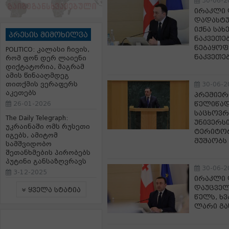
30-06-2
ირაკლი 
დადასტუ
იქნა სა
პრესის მიმოხილვა
ნაკვეთებ
ნებაყოფ
POLITICO: კალასი ჩივის,
ნაკვეთე
რომ ფონ დერ ლაიენი
დიქტატორია, მაგრამ
ამის წინააღმდეგ
თითქმის ვერაფერს
30-06-2
აკეთებს
პრემიერ
26-01-2026
წელიწად
საცხოვრ
The Daily Telegraph:
უნივერს
უკრაინაში ომს რუსეთი
ტერიტორ
იგებს, ამიტომ
მუშაობს
სამშვიდობო
შეთანხმების პირობებს
პუტინი განსაზღვრავს
30-06-2
3-12-2025
ირაკლი 
დაუცველ
ყველა სტატია
წელს, ხ
ლარი გა