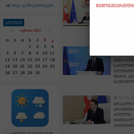
სხვა გამოკითხვები
შემოგვიერთდით
ირაკლი 
ორგანიზ
„ფრანკლ
ასოციაცი
არქივი
ფრანკლი
«
ᲘᲕᲜᲘᲡᲘ 2023
»
რამიშვი
Ო
Ს
Ო
Ხ
Პ
Შ
Კ
1
2
3
4
30-06-2
5
6
7
8
9
10
11
ირაკლი 
12
13
14
15
16
17
18
ვინც ხე
სახელმწ
19
20
21
22
23
24
25
უკომპრო
26
27
28
29
30
ფერი, ა
საერთო
30-06-2
ირაკლი 
პრემიერ
ბოლოს, 
ცხინვალ
პატიმარ