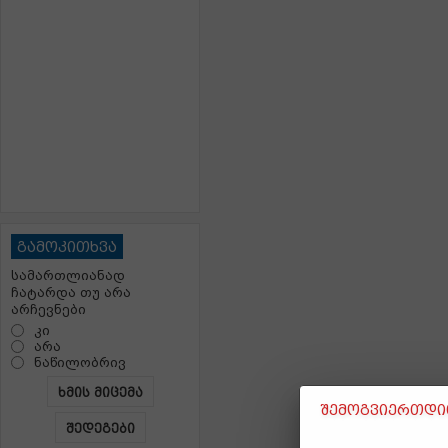
გამოკითხვა
სამართლიანად
ჩატარდა თუ არა
არჩევნები
კი
არა
ნაწილობრივ
ხმის მიცემა
შემოგვიერთდით
შედეგები