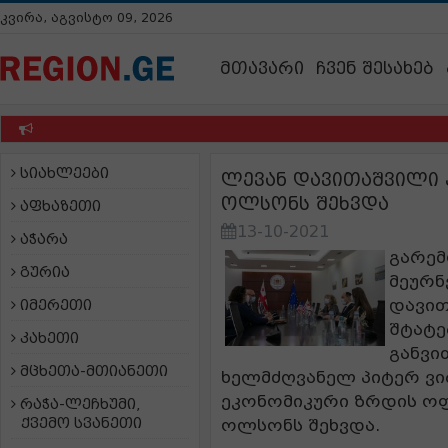
კვირა, აგვისტო 09, 2026
მთავარი
ჩვენ შესახებ
უ
სიახლეები
ლევან დავითაშვილი 
ოლსონს შეხვდა
აფხაზეთი
13-10-2021
აჭარა
გარემ
გურია
მეურნ
დავით
იმერეთი
შტატე
კახეთი
განვი
მცხეთა-მთიანეთი
ხელმძღვანელ პიტერ ვი
ეკონომიკური ზრდის ოფ
რაჭა-ლეჩხუმი,
ქვემო სვანეთი
ოლსონს შეხვდა.