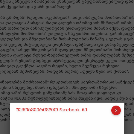
ისტოს კასეტური ბომბებით ცხინვალის გაუფრთხილებლად დაბ
არ ქვეყანას და ჯარს დააბრალეს.
ბა გმირებს! რუსეთი ოკუპანტია! ,,ნაციონალური მოძრაობა" ა
და ღალატის პარტია! რადიკალური ოპოზიციის მხრიდან ომის
ბის თარიღით მანიპულირებას ერთადერთი მიზანი აქვს, დაფ
იონალური მოძრაობის" ღალატი, საკუთარი ხალხის, ჯარისკაცებ
იელების და მშვიდობიანი მოსახლეობის წინაშე. ყველას გვა
ლის ველზე მიტოვებული ცოცხალი, დაჭრილი და გარდაცვლი
კაცები, სახელმწიფოსგან მიტოვებული მშვიდობიანი მოსახლეო
ბლოს ღალატი რუსეთ-საქართველოს ომის დასრულების შემდ
ელდა: რუსეთს გადაეცა სტრატეგიული ენერგეტიკული ობიექტ
რივად გაუქმდა სავიზო რეჟიმი, ხელი შეუწყვეს რუსული
ტიციების შემოსვლას, რადგან თურმე ,,ფულს სუნი არ ქონია".
იონალურმა მოძრაობამ" რუსეთისთვის საერთაშორისო სანქციე
ვნის ნაცვლად, მხარი დაუჭირა ,,მსოფლიოში სავაჭრო
იზაციაში" რუსეთის გაწევრიანებას. მთავარი ღალატი კი
აბჭოს N1633 რეზოლუციისთვის ხმის მიცემა იყო, სადაც მე-5 პ
ისტოს კასეტური ბომბებით ცხინვალის გაუფრთხილებლად დაბ
ალეს საკუთარ ქვეყანას და ჯარს. 8 აგვისტოს ომის დაწყებას
შემოგვიერთდით Facebook-ზე
უხიჭამია და მიწაზე მფორთხავი უმაღლესი მთავარსარდლის 
ტოს N402 ბრძანებულებაც ადასტურებს!“- წერს ბოჟაძე Facebook-