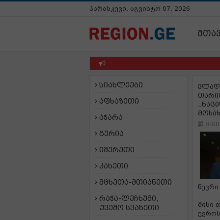
პარასკევი, აგვისტო 07, 2026
მთა
სიახლეები
ვლად
თარი
აფხაზეთი
,,ნაც
მოსა
აჭარა
8-08
გურია
იმერეთი
კახეთი
მცხეთა-მთიანეთი
წევრი
რაჭა-ლეჩხუმი,
მისი 
ქვემო სვანეთი
ევროს