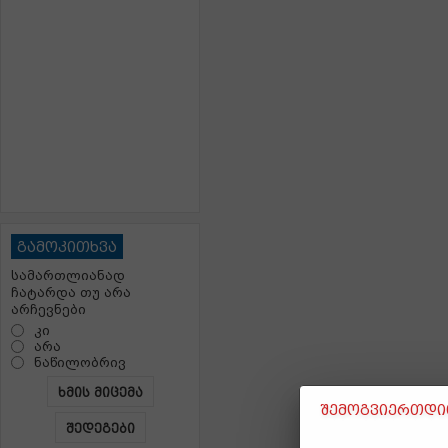
გამოკითხვა
სამართლიანად
ჩატარდა თუ არა
არჩევნები
კი
არა
ნაწილობრივ
ხმის მიცემა
შემოგვიერთდით
შედეგები