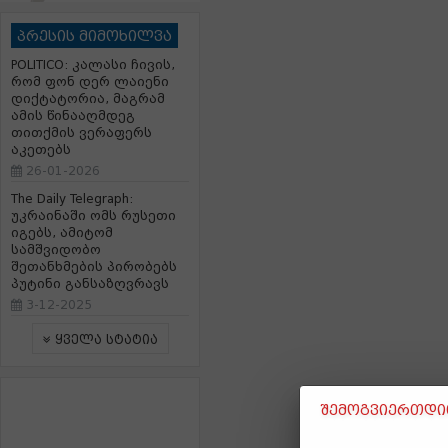
პრესის მიმოხილვა
POLITICO: კალასი ჩივის,
რომ ფონ დერ ლაიენი
დიქტატორია, მაგრამ
ამის წინააღმდეგ
თითქმის ვერაფერს
აკეთებს
26-01-2026
The Daily Telegraph:
უკრაინაში ომს რუსეთი
იგებს, ამიტომ
სამშვიდობო
შეთანხმების პირობებს
პუტინი განსაზღვრავს
3-12-2025
ყველა სტატია
შემოგვიერთდით