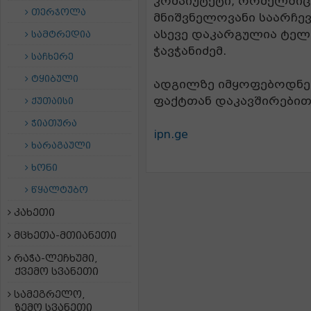
კომპიუტეტი, რომელშიც
თერჯოლა
მნიშვნელოვანი საარჩე
ასევე დაკარგულია ტელე
სამტრედია
ჭავჭანიძემ.
საჩხერე
ტყიბული
ადგილზე იმყოფებოდნე
ფაქტთან დაკავშირებით 
ქუთაისი
ჭიათურა
ipn.ge
ხარაგაული
ხონი
წყალტუბო
კახეთი
მცხეთა-მთიანეთი
რაჭა-ლეჩხუმი,
ქვემო სვანეთი
სამეგრელო,
ზემო სვანეთი