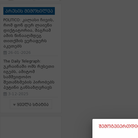
პრესის მიმოხილვა
POLITICO: კალასი ჩივის,
რომ ფონ დერ ლაიენი
დიქტატორია, მაგრამ
ამის წინააღმდეგ
თითქმის ვერაფერს
აკეთებს
26-01-2026
The Daily Telegraph:
უკრაინაში ომს რუსეთი
იგებს, ამიტომ
სამშვიდობო
შეთანხმების პირობებს
პუტინი განსაზღვრავს
3-12-2025
ყველა სტატია
შემოგვიერთდით