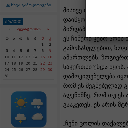
სხვა გამოკითხვები
მისივე თქმით, სწორე
დაიწყო კომუნიზმი.
არქივი
პირდაპირ წერია იმ სა
«
ᲐᲒᲕᲘᲡᲢᲝ 2026 »
ეს ჩინური კუბო არის 
Ო
Ს
Ო
Ხ
Პ
Შ
Კ
1
2
გამოსახულებით, ზო
3
4
5
6
7
8
9
ამართლებს, ზოგიერთ
10
11
12
13
14
15
16
17
18
19
20
21
22
23
ნაკურთხი უნდა იყოს. 
24
25
26
27
28
29
30
დამოკიდებულება იყო?
31
რომ ეს შეგნებულად გ
აღვნიშნე, რომ თუ ეს
გააკეთეს, ეს არის მტ
„ჩემი ცოლის დაქალებ