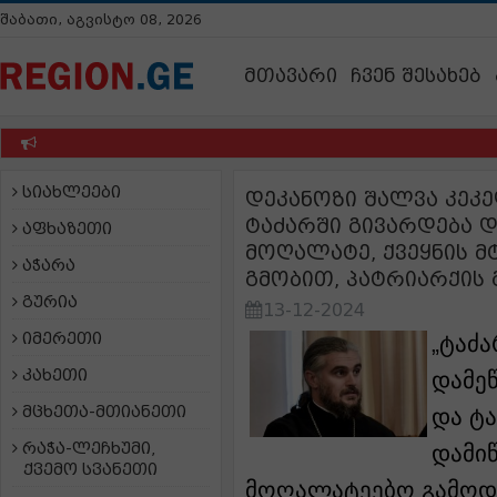
შაბათი, აგვისტო 08, 2026
მთავარი
ჩვენ შესახებ
სიახლეები
დეკანოზი შალვა კეკ
ტაძარში გივარდება დ
აფხაზეთი
მოღალატე, ქვეყნის მ
აჭარა
გმობით, პატრიარქის 
გურია
13-12-2024
იმერეთი
„ტაძა
კახეთი
დამე
მცხეთა-მთიანეთი
და ტა
რაჭა-ლეჩხუმი,
დამიწ
ქვემო სვანეთი
მოღალატეებო გამოდი