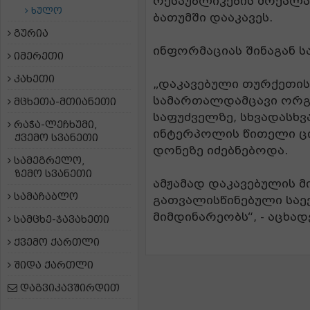
რესპუბლიკების მოქალაქ
ხულო
ბათუმში დააკავეს.
გურია
ინფორმაციას შინაგან ს
იმერეთი
კახეთი
„დაკავებული თურქეთის
სამართალდამცავი ორგ
მცხეთა-მთიანეთი
საფუძველზე, სხვადასხვ
რაჭა-ლეჩხუმი,
ინტერპოლის წითელი 
ქვემო სვანეთი
დონეზე იძებნებოდა.
სამეგრელო,
ზემო სვანეთი
ამჟამად დაკავებულის 
სამაჩაბლო
გათვალისწინებული სა
მიმდინარეობს“, - აცხადე
სამცხე-ჯავახეთი
ქვემო ქართლი
შიდა ქართლი
დაგვიკავშირდით