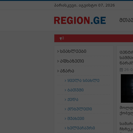
პარასკევი, აგვისტო 07, 2026
მთა
სიახლეები
ცენტ
სამმ
აფხაზეთი
ნარკო
26-0
აჭარა
ყველა სიახლე
ბათუმი
ქედა
მოლდო
ქობულეთი
ქობულ
შუახევი
სამარ
ხელვაჩაური
ჩხრე