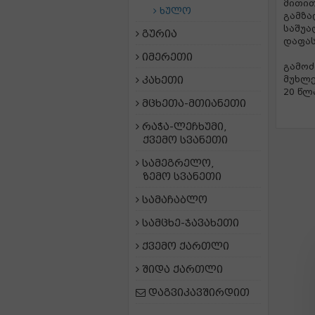
მითი
ხულო
გამზ
საშუა
გურია
დაფას
იმერეთი
გამოძ
კახეთი
მუხლე
20 წლ
მცხეთა-მთიანეთი
რაჭა-ლეჩხუმი,
ქვემო სვანეთი
სამეგრელო,
ზემო სვანეთი
სამაჩაბლო
სამცხე-ჯავახეთი
ქვემო ქართლი
შიდა ქართლი
დაგვიკავშირდით