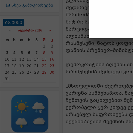
გლობალური დამოკიდე
სხვა გამოკითხვები
შედარებას 98 ქვეყანაშ
წარმომადგენლობით ინტე
მეტ რესპონდენტთან. გა
არქივი
მარტიდან 21 აპრილამდ
«
ᲐᲒᲕᲘᲡᲢᲝ 2026 »
ალიანსის ფონდის თავ
Ო
Ს
Ო
Ხ
Პ
Შ
Კ
რასმუსენი, ნატოს ყოფ
1
2
დანიის პრემიერ-მინისტ
3
4
5
6
7
8
9
10
11
12
13
14
15
16
დემოკრატიის აღქმის ა
17
18
19
20
21
22
23
რასმუსენმა შემდეგი კო
24
25
26
27
28
29
30
31
„მსოფლიოში შეერთებულ
ვარდნა სამწუხაროა, მა
ჩემთვის გაცილებით შე
ევროპელი ჯერ კიდევ ვე
არსებულ საფრთხეებს და
მექანიზმების შექმნის 