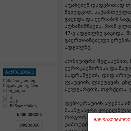
აფასებენ დადებითად თ
მიხედვით, საქართველო
გავიდა და ევროპის სა
აღსანიშნავია, რომ გლ
47-ე ადგილზე გავიდა, ნ
გაერთიანებული ერების ო
ადგილზე.
პოზიტიური შეფასებით,
ევროკავშირისა და ნატ
გამოკითხვა
საფრანგეთს, დიდ ბრიტ
სამართლიანად
ლატვიას, ლიეტუვას, ეს
ჩატარდა თუ არა
ბულგარეთს, თურქეთს, უ
არჩევნები
კი
არა
დემოკრატიის აღქმის ინ
ნაწილობრივ
მასშტაბური ყოველწლიურ
ხმის მიცემა
როგორ აღიქვამენ ადამი
შემოგვიერთდით
გამოცემა გვთავაზობს 
შედეგები