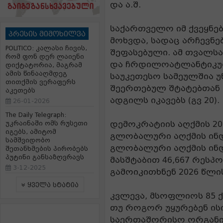
და ა.შ.
საქართველო იმ ქვეყნე
პრესის მიმოხილვა
მოხვდა, სადაც არჩევნე
POLITICO: კალასი ჩივის,
შეფასებული. ამ თვალს
რომ ფონ დერ ლაიენი
და ჩრდილოატლანტიკური
დიქტატორია, მაგრამ
ამის წინააღმდეგ
საუკეთესო სამეულშია 
თითქმის ვერაფერს
შეერთებულ შტატებთან 
აკეთებს
ადგილს იკავებს (გვ 20).
26-01-2026
The Daily Telegraph:
დემოკრატიის აღქმის 2
უკრაინაში ომს რუსეთი
იგებს, ამიტომ
გლობალური აღქმის ინდ
სამშვიდობო
გლობალური აღქმის ინდ
შეთანხმების პირობებს
პუტინი განსაზღვრავს
მასშტაბით 46,667 რესპ
3-12-2025
გამოიკითხნენ 2026 წლი
ყველა სტატია
კვლევა, მსოფლიოს 85 ქ
თუ როგორ უყურებენ ისი
საერთაშორისო ორგანიზ