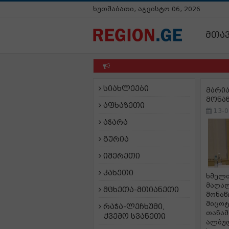
ხუთშაბათი, აგვისტო 06, 2026
მთა
სიახლეები
მარია
მონა
აფხაზეთი
13-0
აჭარა
გურია
იმერეთი
კახეთი
ხმელთ
მაღალ
მცხეთა-მთიანეთი
მონაწ
მიცოტ
რაჭა-ლეჩხუმი,
თანამ
ქვემო სვანეთი
ალბუდ