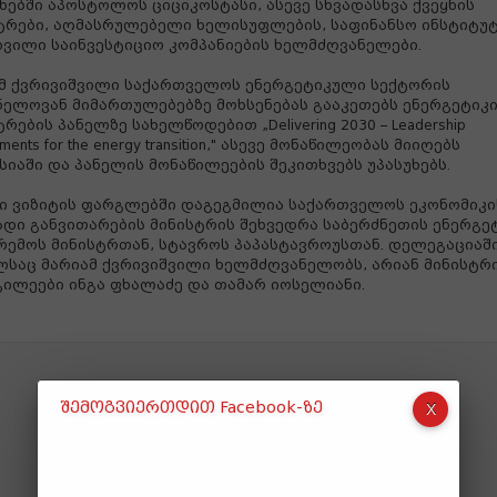
ხებში აპოსტოლოს ციციკოსტასი, ასევე სხვადასხვა ქვეყნის
ტრები, აღმასრულებელი ხელისუფლების, საფინანსო ინსტიტუტ
ხვილი საინვესტიციო კომპანიების ხელმძღვანელები.
მ ქვრივიშვილი საქართველოს ენერგეტიკული სექტორის
ნელოვან მიმართულებებზე მოხსენებას გააკეთებს ენერგეტიკ
რების პანელზე სახელწოდებით „Delivering 2030 – Leadership
ments for the energy transition," ასევე მონაწილეობას მიიღებს
სიაში და პანელის მონაწილეების შეკითხვებს უპასუხებს.
ი ვიზიტის ფარგლებში დაგეგმილია საქართველოს ეკონომიკი
დი განვითარების მინისტრის შეხვედრა საბერძნეთის ენერგე
რემოს მინისტრთან, სტავროს პაპასტავროუსთან. დელეგაციაში
საც მარიამ ქვრივიშვილი ხელმძღვანელობს, არიან მინისტრ
ილეები ინგა ფხალაძე და თამარ იოსელიანი.
შემოგვიერთდით Facebook-ზე