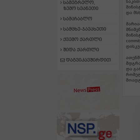
საკით
სამეგრელო,
მინის
ზემო სვანეთი
და მს
სამაჩაბლო
მარია
სამცხე-ჯავახეთი
მნიშვ
მინისტ
ქვემო ქართლი
commit
დისკუ
შიდა ქართლი
ათენშ
დაგვიკავშირდით
მდგრა
და გა
რომელ
მოადგ