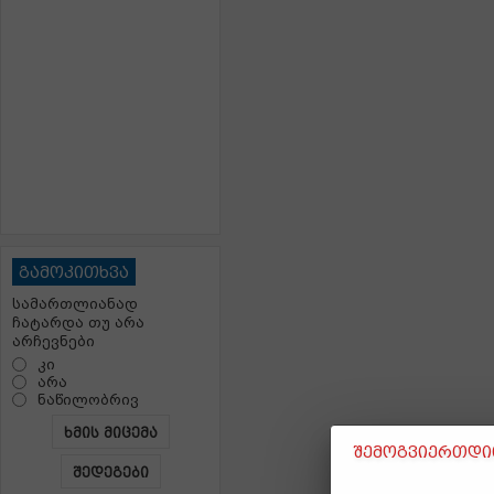
გამოკითხვა
სამართლიანად
ჩატარდა თუ არა
არჩევნები
კი
არა
ნაწილობრივ
ხმის მიცემა
შემოგვიერთდით
შედეგები