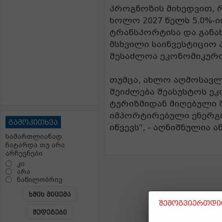
პროგნოზის მიხედვით, რ
ხოლო 2027 წელს 5.0%-ი
ტრანსპორტისა და განა
მსხვილი საინვესტიციო
შესაძლოა ეკონომიკური
თუმცა, ახლო აღმოსავ
შეიძლება შეასუსტოს ეკ
ტურიზმიდან მიღებული 
იმპორტირებული ენერგო
გამოკითხვა
იწვევს”, - აღნიშნულია ა
სამართლიანად
ჩატარდა თუ არა
არჩევნები
კი
არა
ნაწილობრივ
ხმის მიცემა
შემოგვიერთდით
შედეგები