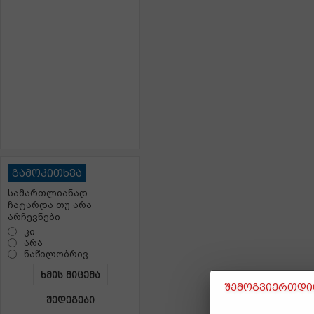
გამოკითხვა
სამართლიანად
ჩატარდა თუ არა
არჩევნები
კი
არა
ნაწილობრივ
ხმის მიცემა
შემოგვიერთდით
შედეგები