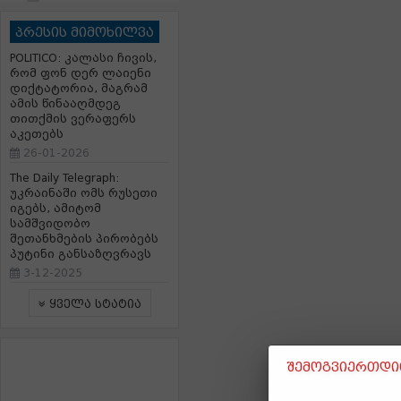
პრესის მიმოხილვა
POLITICO: კალასი ჩივის,
რომ ფონ დერ ლაიენი
დიქტატორია, მაგრამ
ამის წინააღმდეგ
თითქმის ვერაფერს
აკეთებს
26-01-2026
The Daily Telegraph:
უკრაინაში ომს რუსეთი
იგებს, ამიტომ
სამშვიდობო
შეთანხმების პირობებს
პუტინი განსაზღვრავს
3-12-2025
ყველა სტატია
შემოგვიერთდით