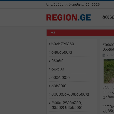
ხუთშაბათი, აგვისტო 06, 2026
მთა
სიახლეები
წერეთ
მასის
აფხაზეთი
7-07
აჭარა
გურია
იმერეთი
კახეთი
არხი 
მისი 
მცხეთა-მთიანეთი
ფართო
რაჭა-ლეჩხუმი,
სარწყ
ქვემო სვანეთი
ფერმე