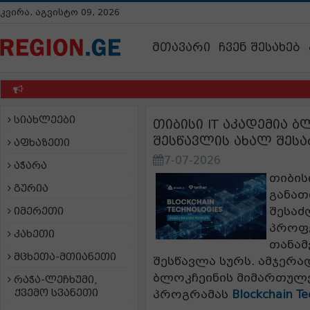
კვირა, აგვისტო 09, 2026
მთავარი
ჩვენ შესახებ
სიახლეები
თიბისი IT აკადემია 
შესწავლის ახალ შეს
აფხაზეთი
7-07-2026
აჭარა
თიბის
გურია
განათ
შესაძ
იმერეთი
პროფე
კახეთი
თანამ
მცხეთა-მთიანეთი
შესწავლა სურს. ამჯერად
ბლოკჩეინის მიმართულ
რაჭა-ლეჩხუმი,
ქვემო სვანეთი
პროგრამას
Blockchain Te