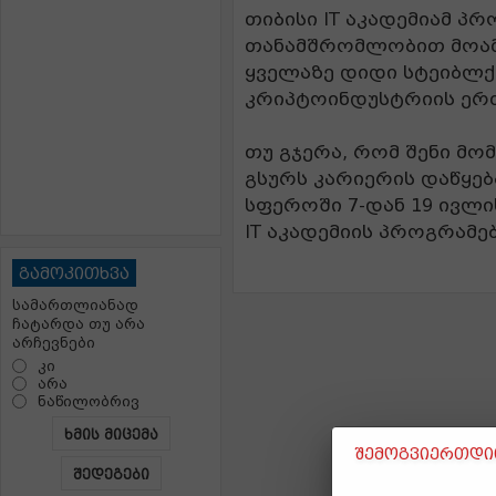
თიბისი IT აკადემიამ პ
თანამშრომლობით მოამზ
ყველაზე დიდი სტეიბლქო
კრიპტოინდუსტრიის ერთ-
თუ გჯერა, რომ შენი მ
გსურს კარიერის დაწყე
სფეროში 7-დან 19 ივლ
IT აკადემიის პროგრამებ
გამოკითხვა
სამართლიანად
ჩატარდა თუ არა
არჩევნები
კი
არა
ნაწილობრივ
ხმის მიცემა
შემოგვიერთდით
შედეგები