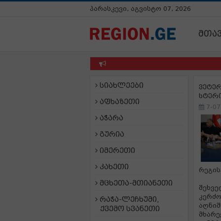
პარასკევი, აგვისტო 07, 2026
მთა
სიახლეები
ვეტერ
სტერი
აფხაზეთი
7-07
აჭარა
გურია
იმერეთი
კახეთი
რეგის
მცხეთა-მთიანეთი
შეხვე
კერძო
რაჭა-ლეჩხუმი,
აღნიშ
ქვემო სვანეთი
მხარე