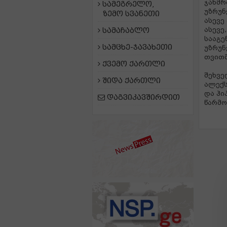
ჯანმრ
სამეგრელო,
უზრუნ
ზემო სვანეთი
ასევე
სამაჩაბლო
ასევე
სააგე
სამცხე-ჯავახეთი
უზრუნ
თვითმ
ქვემო ქართლი
შეხვე
შიდა ქართლი
ალექს
და ჰი
დაგვიკავშირდით
წარმო