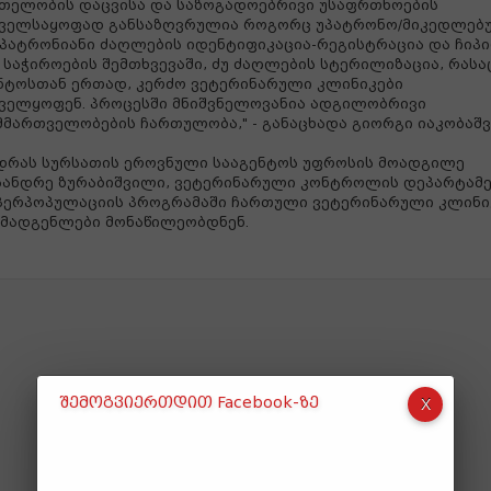
თელობის დაცვისა და საზოგადოებრივი უსაფრთხოების
ველსაყოფად განსაზღვრულია როგორც უპატრონო/მიკედლებ
 პატრონიანი ძაღლების იდენტიფიკაცია-რეგისტრაცია და ჩიპი
, საჭიროების შემთხვევაში, ძუ ძაღლების სტერილიზაცია, რასა
ნტოსთან ერთად, კერძო ვეტერინარული კლინიკები
ველყოფენ. პროცესში მნიშვნელოვანია ადგილობრივი
მართველობების ჩართულობა," - განაცხადა გიორგი იაკობაშვ
დრას სურსათის ეროვნული სააგენტოს უფროსის მოადგილე
ანდრე ზურაბიშვილი, ვეტერინარული კონტროლის დეპარტამე
პერპოპულაციის პროგრამაში ჩართული ვეტერინარული კლინი
მადგენლები მონაწილეობდნენ.
შემოგვიერთდით Facebook-ზე