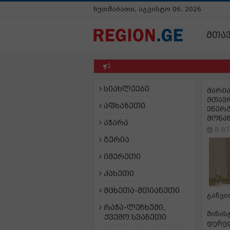
ხუთშაბათი, აგვისტო 06, 2026
მთა
სიახლეები
მარია
მთავ
აფხაზეთი
ენერგ
მონა
აჭარა
8-07
გურია
იმერეთი
კახეთი
მცხეთა-მთიანეთი
განვი
რაჭა-ლეჩხუმი,
მინის
ქვემო სვანეთი
დერეფ