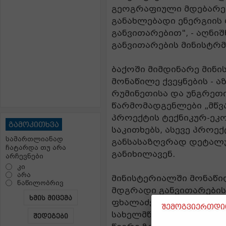
გეოგრაფიული მდებარე
განახლებადი ენერგიის
განვითარებით", - აღნი
განვითარების მინისტრმ
ბაქოში მიმდინარე მინი
მონაწილე ქვეყნების - 
რუმინეთისა და უნგრეთ
წარმომადგენლები „მწვ
პროექტის ტექნიკურ-ეკ
გამოკითხვა
საკითხებს, ასევე პროე
სამართლიანად
განსასაზღვრად დეტალუ
ჩატარდა თუ არა
განიხილავენ.
არჩევნები
კი
არა
მინისტერიალში მონაწი
ნაწილობრივ
მდგრადი განვითარების
ხმის მიცემა
ფხალაძე და გენადი არ
შემოგვიერთდით
სახელმწიფო ელექტროს
შედეგები