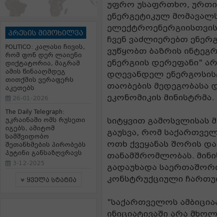
უფრო უსაფრთხო, ურთ
ენერგეტიკულ მომავალს
ელექტროენერგიისთვის 
პრესის მიმოხილვა
ჩვენ ვაძლიერებთ ენერ
POLITICO: კალასი ჩივის,
ვუწყობთ ბაზრის ინტეგრა
რომ ფონ დერ ლაიენი
ენერგიის დერეფანი" ა
დიქტატორია, მაგრამ
ამის წინააღმდეგ
დღევანდელ ენერგოსისტ
თითქმის ვერაფერს
თაობების მედეგობასა დ
აკეთებს
ეკონომიკის მინისტრმა.
26-01-2026
The Daily Telegraph:
სიტყვით გამოსვლისას მ
უკრაინაში ომს რუსეთი
იგებს, ამიტომ
გაუსვა, რომ საქართვე
სამშვიდობო
ოთხ ქვეყანას შორის დ
შეთანხმების პირობებს
პუტინი განსაზღვრავს
თანამშრომლობას. მინი
3-12-2025
გადაუხადა საერთაშორ
კონსტრუქციული ჩართუ
ყველა სტატია
"საქართველოს ამბიციაა
ინიციატივაში არა მხო