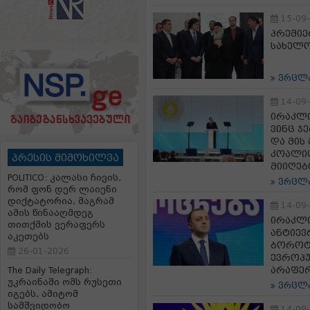
15-09
პრემიე
სახელო
ვრცლ
14-09
ირაკლი
ვინც ჯ
და მის
კოალიც
პრესის მიმოხილვა
მიიღებ
POLITICO: კალასი ჩივის,
ვრცლ
რომ ფონ დერ ლაიენი
დიქტატორია, მაგრამ
14-09
ამის წინააღმდეგ
ირაკლი
თითქმის ვერაფერს
ანტიევ
აკეთებს
ბოროტე
26-01-2026
ევროპუ
არაფერ
The Daily Telegraph:
უკრაინაში ომს რუსეთი
ვრცლ
იგებს, ამიტომ
სამშვიდობო
14-09