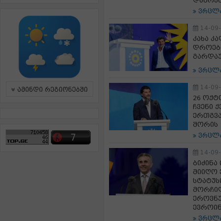
დაბრუნ
ვრცლ
14-09
კახა კა
დროები
გარდა
ვრცლ
14-09
ამინდი რეგიონებში
26 ოქტ
ჩვენი 
ერთგვა
შორის
ვრცლ
14-09
ბიძინა
მიიღო 
სტატუს
მორჩილ
ეროვნუ
ევროინ
ვრცლ