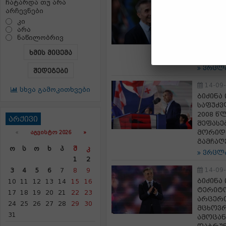
14-09
ჩატარდა თუ არა
არჩევნები
ბიძინა
შეცდომ
კი
შორის 
არა
ნაწილობრივ
გახსენ
გამყოფ
ხმის მიცემა
ადამია
ვრცლ
შედეგები
14-09
სხვა გამოკითხვები
ბიძინა
საფუძვ
2008 წ
არქივი
შეფასე
მორიდე
«
ᲐᲒᲕᲘᲡᲢᲝ 2026 »
გამჩაღ
Ო
Ს
Ო
Ხ
Პ
Შ
Კ
ვრცლ
1
2
14-09
3
4
5
6
7
8
9
ბიძინა
10
11
12
13
14
15
16
ტერიტო
17
18
19
20
21
22
23
არცერთ
24
25
26
27
28
29
30
მცხოვრ
31
ამოცან