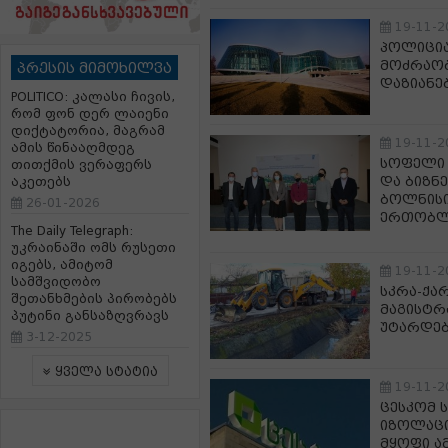
19-11-2
პოლიცია
მოძრაობ
პრესის მიმოხილვა
დაზიანე
POLITICO: კალასი ჩივის,
რომ ფონ დერ ლაიენი
დიქტატორია, მაგრამ
19-11-2
ამის წინააღმდეგ
სოფელი 
თითქმის ვერაფერს
და ბიზნ
აკეთებს
ბოლნისი
26-01-2026
ერთობლი
The Daily Telegraph:
უკრაინაში ომს რუსეთი
იგებს, ამიტომ
19-11-2
სამშვიდობო
სკრა-ქა
შეთანხმების პირობებს
მაგისტრ
პუტინი განსაზღვრავს
უტარდე
3-12-2025
ყველა სტატია
19-11-2
ცესკომ 
იზოლაცი
მყოფი ა