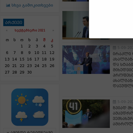
სხვა გამოკითხვები
5-09-20
კახა კუჭ
არქივი
„ქართულ
«
ᲡᲔᲥᲢᲔᲛᲑᲔᲠᲘ 2021
»
Ო
Ს
Ო
Ხ
Პ
Შ
Კ
1
2
3
4
5
5-09-20
6
7
8
9
10
11
12
ირაკლი 
ახალგაზ
13
14
15
16
17
18
19
და სტაბ
20
21
22
23
24
25
26
მიხედვი
27
28
29
30
პროფესი
ახალგაზ
დაეუფლ
5-09-20
ზვიად მხ
ამავდრო
ვემსახუ
ამბროლა