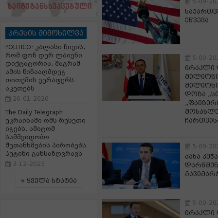
5-09-20
საქართვ
ეწვევა
პრესის მიმოხილვა
POLITICO: კალასი ჩივის,
რომ ფონ დერ ლაიენი
5-09-20
დიქტატორია, მაგრამ
ირაკლი 
ამის წინააღმდეგ
მილიონი
თითქმის ვერაფერს
მილიონი
აკეთებს
დოზა „ს
26-01-2026
„ფაიზერ
მოსახლე
The Daily Telegraph:
ჩართვის
უკრაინაში ომს რუსეთი
იგებს, ამიტომ
სამშვიდობო
შეთანხმების პირობებს
5-09-20
პუტინი განსაზღვრავს
კახა კუჭ
3-12-2025
დარწმუნ
გავიმარ
ყველა სტატია
5-09-20
ირაკლი 