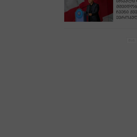
ირაკლი 
მშვიდობ
ჩვენი ქ
ევროპულ
წინ