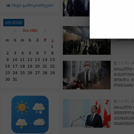
რეგიონე
სხვა გამოკითხვები
ლანჩხუთ
სამუშაო
არქივი
13-05-2
«
ᲛᲐᲘ 2022
»
თბილისშ
COMPROMI
Ო
Ს
Ო
Ხ
Პ
Შ
Კ
1
2
3
4
5
6
7
8
9
10
11
12
13
14
15
13-05-2
16
17
18
19
20
21
22
ირაკლი 
23
24
25
26
27
28
29
რეალური
30
31
მოხდა, 
ოცნების
13-05-2
ირაკლი 
მშვიდობ
ქვეყანა
ივანიშვ