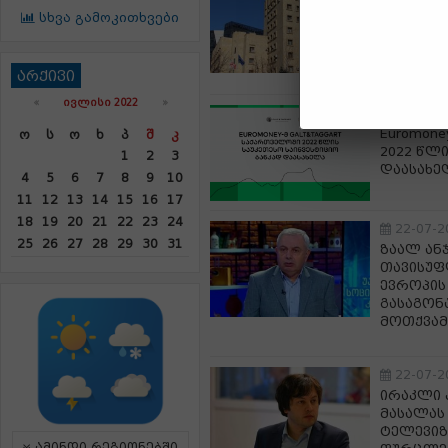
პროკურა
სხვა გამოკითხვები
მსჯავრდ
გამამტყუ
გადაწყვ
არქივი
«
ᲘᲕᲚᲘᲡᲘ 2022
»
22-07-2
Euromon
Ო
Ს
Ო
Ხ
Პ
Შ
Კ
2022 წლ
1
2
3
დაასახე
4
5
6
7
8
9
10
11
12
13
14
15
16
17
18
19
20
21
22
23
24
22-07-2
25
26
27
28
29
30
31
ზაალ ან
თავისუფ
ევროპის
გასაგონ
მოთქვამ
22-07-2
ირაკლი 
მასალას
ტელევიზ