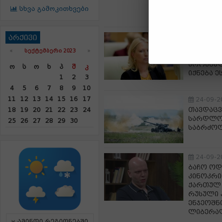
აღსრულე
სხვა გამოკითხვები
კანონმ
24-09-2
არქივი
ნათია თ
«
ᲡᲔᲥᲢᲔᲛᲑᲔᲠᲘ 2023
»
ხაზები. 
ეროვნულ
Ო
Ს
Ო
Ხ
Პ
Შ
Კ
იქნება ე
1
2
3
4
5
6
7
8
9
10
11
12
13
14
15
16
17
24-09-2
თავდაცვ
18
19
20
21
22
23
24
სარდლობ
25
26
27
28
29
30
საბრძო
24-09-2
ბაჩო ოდ
კინოკრი
ქართულ 
რუსული 
ენჯეოშნ
ლიბერალ