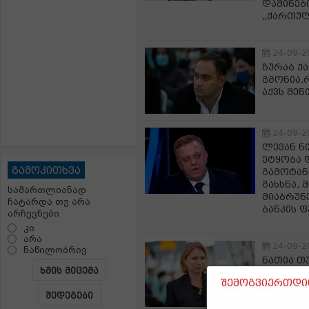
დაშინებ
„ქართულ
24-09-2
ზურაბ ქ
გგონია,
აქვს შენ
24-09-2
ლევან ნ
ეტყობა 
გამოკითხვა
გამოტან
გახსნა,
სამართლიანად
მიაბრუნ
ჩატარდა თუ არა
ბანკის 
არჩევნები
კი
არა
24-09-2
ნაწილობრივ
ნათია თ
ხმის მიცემა
ყველა ქ
შემოგვიერთდით
სახელმწ
შედეგები
ბალანსი