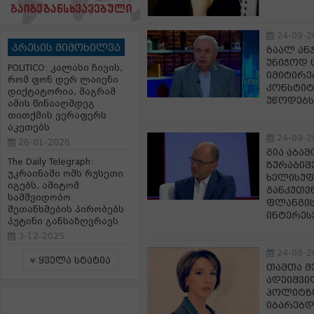
24-09-2
პრესის მიმოხილვა
ზაალ ან
უნიჭოდ 
POLITICO: კალასი ჩივის,
იმიტირე
რომ ფონ დერ ლაიენი
კონსტიტ
დიქტატორია, მაგრამ
უწოდებს
ამის წინააღმდეგ
თითქმის ვერაფერს
აკეთებს
24-09-2
26-01-2026
გია აბა
The Daily Telegraph:
ზურაბიშ
უკრაინაში ომს რუსეთი
ხელისუ
იგებს, ამიტომ
განკუთვ
სამშვიდობო
ფლანგის
შეთანხმების პირობებს
ინტერეს
პუტინი განსაზღვრავს
3-12-2025
24-09-2
ყველა სტატია
თამთა მ
ადეიშვი
პოლიტზ
იბარებდ