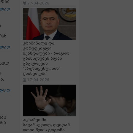
დება
27-04-2026
ცლად
ს
ისს
კრიმინალი და
ცლად
კორუფციული
სკანდალები - როგორ
გაიხსენებენ ალან
თხელ
გაგლოევის
"პრეზიდენტობას"
ცხინვალში
დ
არ
17-04-2026
ცლად
თაც
აფხაზეთში,
 რა
სავარაუდოდ, დეიდამ
ოთხი წლის გოგონა