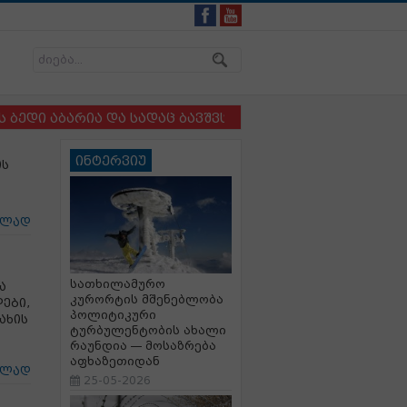
აბარია და სადაც ბავშვსა და ძაღლს ერთმანეთისგან ვე
ინტერვიუ
ის
ცლად
სათხილამურო
ა
კურორტის მშენებლობა
დები,
პოლიტიკური
ახის
ტურბულენტობის ახალი
რაუნდია — მოსაზრება
აფხაზეთიდან
ცლად
25-05-2026