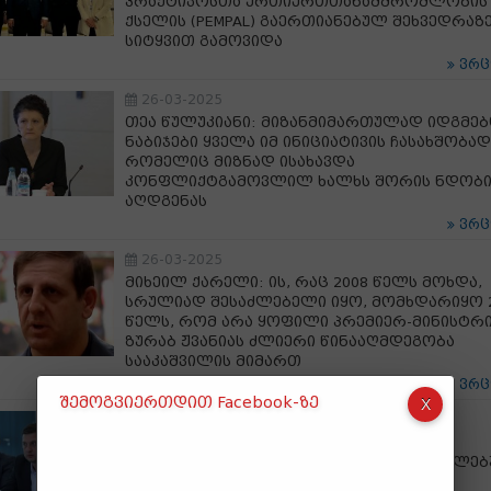
პრაქტიკოსთა ურთიერთთანამშრომლობის
ქსელის (PEMPAL) გაერთიანებულ შეხვედრაზ
სიტყვით გამოვიდა
ვრ
26-03-2025
თეა წულუკიანი: მიზანმიმართულად იდგმე
ნაბიჯები ყველა იმ ინიციატივის ჩასახშობად
რომელიც მიზნად ისახავდა
კონფლიქტგამოვლილ ხალხს შორის ნდობი
აღდგენას
ვრ
26-03-2025
მიხეილ ქარელი: ის, რაც 2008 წელს მოხდა,
სრულიად შესაძლებელი იყო, მომხდარიყო 
წელს, რომ არა ყოფილი პრემიერ-მინისტრი
ზურაბ ჟვანიას ძლიერი წინააღმდეგობა
სააკაშვილის მიმართ
ვრ
შემოგვიერთდით Facebook-ზე
26-03-2025
ონის მერმა სახელმწიფო რწმუნებულს
მიმდინარე წლის მანძილზე განხორციელე
და დაგეგმილი ღონისძიებები ანგარიში