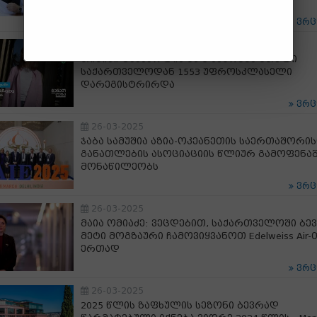
წარუდგინა
ვრ
26-03-2025
თიბისი ტექსკოლის მე-5 სეზონზე მთელი
საქართველოდან 1553 უფროსკლასელი
დარეგისტრირდა
ვრ
26-03-2025
ჯაბა სამუშია აზია-ოკეანეთის საერთაშორი
განათლების ასოციაციის წლიურ გამოფენა
მონაწილეობს
ვრ
26-03-2025
მაია ომიაძე: ვეცდებით, საქართველოში ბე
მეტი მოგზაური ჩამოვიყვანოთ Edelweiss Air-
ერთად
ვრ
26-03-2025
2025 წლის ზაფხულის სეზონი ბევრად