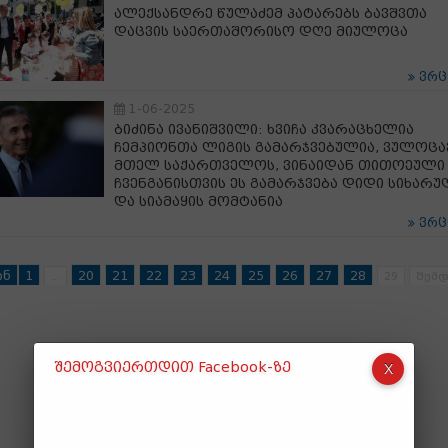
ალექსანდრე წულაძემ პატარებს ბავშვთა
დაცვის საერთაშორისო დღე მიულოცა
ვრ
1-06-2025
ბიძინა ივანიშვილი: ხვიჩა კვარაცხელია
ჩემპიონთა ლიგის გამარჯვებულია, ვულოცა
მთელ საქართველოს, ვინაიდან თითოეული
ჩვენგანისთვის ეს გამარჯვება დიდი სიხარუ
და სიამაყის მომტანია
ვრ
ინ
1
20
21
22
23
24
25
26
27
28
...
29
შემდ
შემოგვიერთდით Facebook-ზე