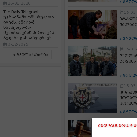
ვრცლ
26-01-2026
The Daily Telegraph:
15-03
უკრაინაში ომს რუსეთი
ირაკლი
იგებს, ამიტომ
ქალბატ
სამშვიდობო
შეთანხმების პირობებს
პუტინი განსაზღვრავს
ვრცლ
3-12-2025
15-03
ყველა სტატია
"ფოლად
გადავა
ვრცლ
15-03
კორუფც
ყოფილი
მოქალა
ვრცლ
15-03
შემოგვიერთდით
რუსთავ
ბრალდე