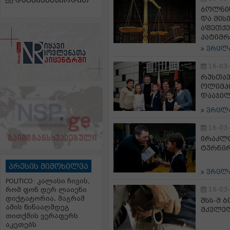
დაგვიკავშირდით
ბოლნი
და მის
აფეთქე
პატიმრ
ვრცლ
16-03
რუსთავ
ოლიმპი
დააჯი
ვრცლ
16-03
ირაკლი
ტურნი
პრესის მიმოხილვა
ვრცლ
POLITICO: კალასი ჩივის,
16-03
რომ ფონ დერ ლაიენი
დიქტატორია, მაგრამ
შსს-მ 
ამის წინააღმდეგ
მკვლელ
თითქმის ვერაფერს
აკეთებს