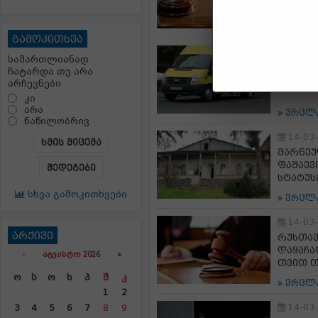
მიუსაჯა
ვრცლ
გამოკითხვა
14-03
სამართლიანად
რუსთავ
ჩატარდა თუ არა
ნაწილი
არჩევნები
კი
არა
ვრცლ
ნაწილობრივ
14-03
ხმის მიცემა
მარნეუ
ფაშაევ
შედეგები
სტატუს
სხვა გამოკითხვები
ვრცლ
14-03
არქივი
რუსთა
დაყაჩა
«
ᲐᲒᲕᲘᲡᲢᲝ 2026 »
თვით თ
Ო
Ს
Ო
Ხ
Პ
Შ
Კ
ვრცლ
1
2
14-03
3
4
5
6
7
8
9