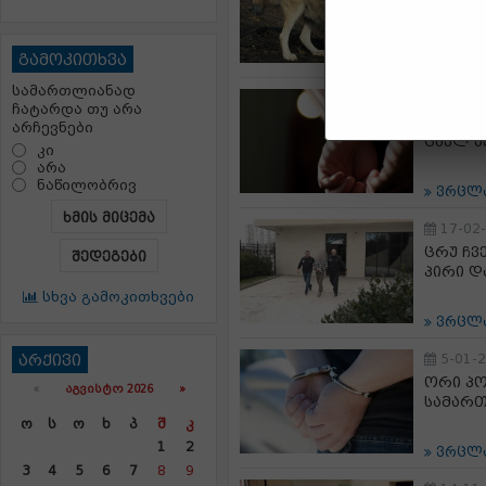
გამოკითხვა
ვრცლ
სამართლიანად
12-03
ჩატარდა თუ არა
შსს-მ 
არჩევნები
ცხელ კ
კი
არა
ნაწილობრივ
ვრცლ
ხმის მიცემა
17-02
ცრუ ჩვ
შედეგები
პირი დ
სხვა გამოკითხვები
ვრცლ
არქივი
5-01-
ორი პ
«
ᲐᲒᲕᲘᲡᲢᲝ 2026 »
სამართ
Ო
Ს
Ო
Ხ
Პ
Შ
Კ
1
2
ვრცლ
3
4
5
6
7
8
9