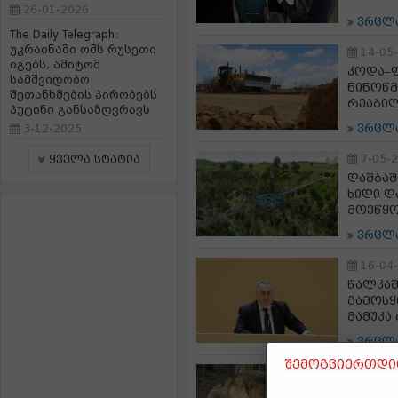
26-01-2026
ვრცლ
The Daily Telegraph:
უკრაინაში ომს რუსეთი
14-05
იგებს, ამიტომ
კოდა–ფ
სამშვიდობო
ნინოწმ
შეთანხმების პირობებს
რეაბილ
პუტინი განსაზღვრავს
3-12-2025
ვრცლ
7-05-
ყველა სტატია
დაშბაშ
ხიდი დ
მოეწყ
ვრცლ
16-04
წალკაშ
გამოსყ
მამუკა
ვრცლ
შემოგვიერთდით
20-03
წალკაშ