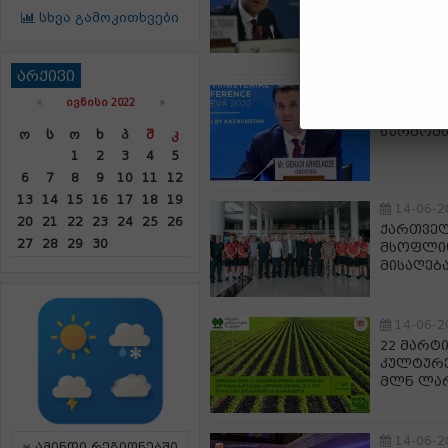
მომავალ
სხვა გამოკითხვები
თავისუფ
მომსახუ
არქივი
14-06-2
«
ᲘᲕᲜᲘᲡᲘ 2022
»
გენადი 
წარმომა
Ო
Ს
Ო
Ხ
Პ
Შ
Კ
1
2
3
4
5
6
7
8
9
10
11
12
13
14
15
16
17
18
19
14-06-2
20
21
22
23
24
25
26
ქართველ
27
28
29
30
მსოფლიო
მისაღებ
14-06-2
22 მარტ
კულტურე
მლნ ლარ
14-06-2