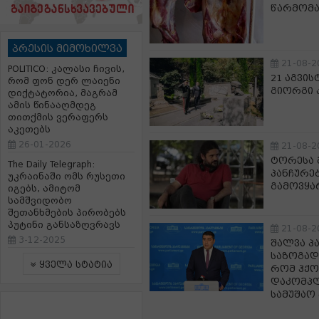
წარმომა
პრესის მიმოხილვა
21-08-2
POLITICO: კალასი ჩივის,
21 აგვი
რომ ფონ დერ ლაიენი
გიორგი 
დიქტატორია, მაგრამ
ამის წინააღმდეგ
თითქმის ვერაფერს
აკეთებს
26-01-2026
21-08-2
ტორესა 
The Daily Telegraph:
პანჩურე
უკრაინაში ომს რუსეთი
გამოვყა
იგებს, ამიტომ
სამშვიდობო
შეთანხმების პირობებს
პუტინი განსაზღვრავს
21-08-2
3-12-2025
შალვა პა
საზოგად
ყველა სტატია
რომ ჰქო
დაკომპლ
სამუშაო