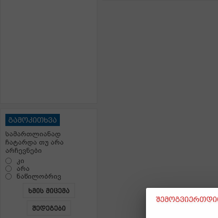
გამოკითხვა
სამართლიანად
ჩატარდა თუ არა
არჩევნები
კი
არა
ნაწილობრივ
ხმის მიცემა
შემოგვიერთდით
შედეგები