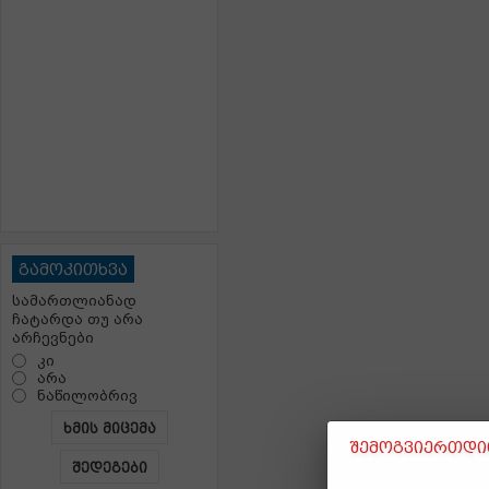
გამოკითხვა
სამართლიანად
ჩატარდა თუ არა
არჩევნები
კი
არა
ნაწილობრივ
ხმის მიცემა
შემოგვიერთდით
შედეგები