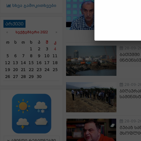
28-09-2
სხვა გამოკითხვები
გია გაბ
ძალიან ს
განცხად
არქივი
ვაშაძეს
კონკრეტ
«
ᲡᲔᲥᲢᲔᲛᲑᲔᲠᲘ 2022
»
Ო
Ს
Ო
Ხ
Პ
Შ
Კ
28-09-2
1
2
3
4
ბათუმში
5
6
7
8
9
10
11
ინტენსი
12
13
14
15
16
17
18
19
20
21
22
23
24
25
26
27
28
29
30
28-09-2
ჯიღაურა
სამინის
28-09-2
გუბაზ სა
მსოფლიო