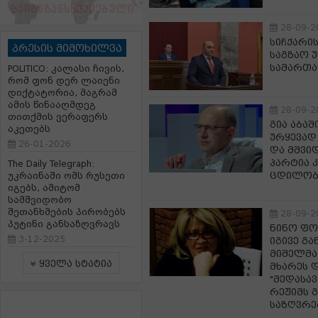
28-09-2
სიჩქარის
პრესის მიმოხილვა
საგზაო 
სამართა
POLITICO: კალასი ჩივის,
რომ ფონ დერ ლაიენი
დიქტატორია, მაგრამ
ამის წინააღმდეგ
28-09-2
თითქმის ვერაფერს
გია აბა
აკეთებს
ურყევად
26-01-2026
და მშვი
პარტია 
The Daily Telegraph:
ცდილობს 
უკრაინაში ომს რუსეთი
იგებს, ამიტომ
სამშვიდობო
შეთანხმების პირობებს
28-09-2
პუტინი განსაზღვრავს
ნინო ფო
3-12-2025
იგივე გ
მიშელმა
ყველა სტატია
მხარეს დ
"მედასა
რეჟიმს 
საზღვრე