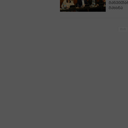
განვითა
გახსნა
წინ