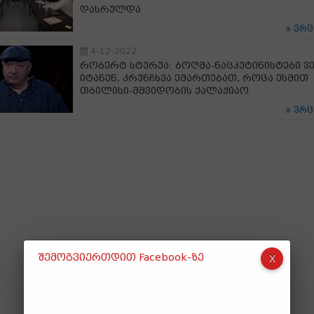
დასრულდა
ვრ
4-12-2022
რობერტ სტურუა: ბოღმა-ნაცპუტინისტები ვ
იტანენ, კრუნჩხვა ემართებათ, როცა ესმით
თბილისი-მშვიდობის ქალაქიაო
ვრ
შემოგვიერთდით Facebook-ზე