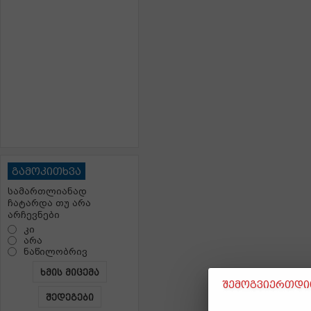
გამოკითხვა
სამართლიანად
ჩატარდა თუ არა
არჩევნები
კი
არა
ნაწილობრივ
ხმის მიცემა
შემოგვიერთდით
შედეგები