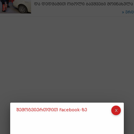
და დედმამით ობოლი ბავშვები მოინახულა
ვრ
შემოგვიერთდით Facebook-ზე