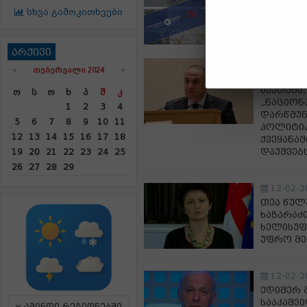
ვერცხლი
სხვა გამოკითხვები
არქივი
12-02-2
«
ᲗᲔᲑᲔᲠᲕᲐᲚᲘ 2024
»
ირაკლი ჩ
აკეთებს,
Ო
Ს
Ო
Ხ
Პ
Შ
Კ
„ნაციონ
1
2
3
4
დარწმუნ
5
6
7
8
9
10
11
პოლიტიკ
12
13
14
15
16
17
18
ქვეყანაშ
დაუშვებ
19
20
21
22
23
24
25
26
27
28
29
12-02-2
თეა წულ
ხაზარაძ
ხელისუფ
უფრო მეტ
12-02-2
ედიშერ 
სააკაშვ