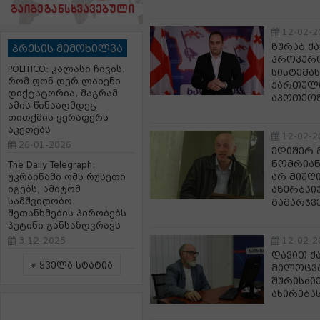
12-02-2
ზურაბ ქა
პრესის მიმოხილვა
პროკურო
POLITICO: კალასი ჩივის,
სისტემას
რომ ფონ დერ ლაიენი
ქართული
დიქტატორია, მაგრამ
აპოთეოზ
ამის წინააღმდეგ
თითქმის ვერაფერს
აკეთებს
12-02-2
26-01-2026
ედიშერ 
ნომრიან
The Daily Telegraph:
არ მიუღ
უკრაინაში ომს რუსეთი
იგებს, ამიტომ
აზერბაი
სამშვიდობო
გამარჯვ
შეთანხმების პირობებს
პუტინი განსაზღვრავს
3-12-2025
12-02-2
დავით ქ
ყველა სტატია
მილოცვა
შურისძი
ახირება