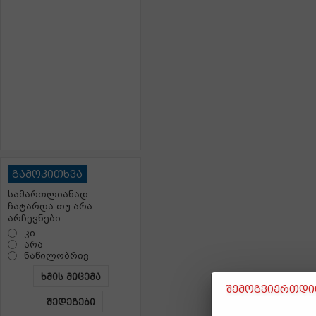
გამოკითხვა
სამართლიანად
ჩატარდა თუ არა
არჩევნები
კი
არა
ნაწილობრივ
ხმის მიცემა
შემოგვიერთდით
შედეგები