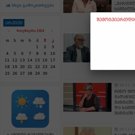
„ქართულ
სხვა გამოკითხვები
საშუალე
ჩვენი ქ
შემოგვიერთდით
შანტაჟი
არქივი
«
ᲜᲝᲔᲛᲑᲔᲠᲘ 2024
»
28-11-2
Ო
Ს
Ო
Ხ
Პ
Შ
Კ
დავით ქ
1
2
3
ის დრო,
გავხდებ
4
5
6
7
8
9
10
გვირგვი
11
12
13
14
15
16
17
მიმავალ
18
19
20
21
22
23
24
არაფერი
25
26
27
28
29
30
28-11-2
ნინო ფო
გადაწყვ
შანტაჟი
და სამუ
შანტაჟი
28-11-2