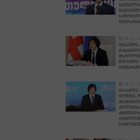
საშუალე
მანიპულა
საზოგად
შეურაც
28-11-2
ირაკლი 
გახსნიდ
მხოლოდ 1
წლამდე 
გაფართო
28-11-2
ირაკლი კ
ფონზე, 
ესაჭირო
პოლიტიკ
კანდიდატ
რევოლუც
გამოიყე