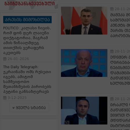
28-11-2
მამუკა მ
პრესის მიმოხილვა
სამომავ
პუნქტს 
POLITICO: კალასი ჩივის,
უარის თ
რომ ფონ დერ ლაიენი
აპროტეს
დიქტატორია, მაგრამ
ამის წინააღმდეგ
თითქმის ვერაფერს
28-11-2
აკეთებს
ედიშერ გ
26-01-2026
ღირსება
The Daily Telegraph:
ნებისმი
უკრაინაში ომს რუსეთი
დამამცი
იგებს, ამიტომ
გადაწყვ
სამშვიდობო
ხელისუ
შეთანხმების პირობებს
პუტინი განსაზღვრავს
3-12-2025
28-11-2
ირაკლი 
ყველა სტატია
გადაწყვ
ვიყოთ ღ
მდიდარი
ისტორიი