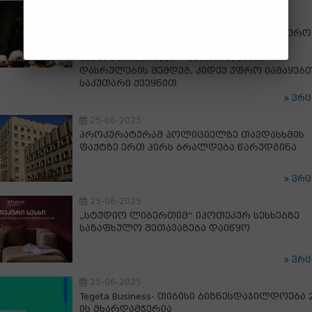
25-06-2025
ალექსანდრე წულაძე „ჯარის ბანაკის“
მონაწილეებს: აქ თქვენ მოისმენთ საგმირო
ისტორიებს პირადად ქართველი
სამხედროებისგან – მჯერა, ბანაკის
დასრულების შემდეგ, კიდევ უფრო იამაყებ
საკუთარი ქვეყნით
ვრ
25-06-2025
პროკურატურამ პოლიციელზე თავდასხმის
ფაქტზე ერთ პირს ბრალდება წარუდგინა
ვრ
25-06-2025
„სტუდიო ლიბერთიმ“ იპოთეკურ სესხებზე
საზაფხულო შეთავაზება დაიწყო
ვრ
25-06-2025
Tegeta Business- თიბისი ბიზნესდაჯილდოება 
ის მხარდამჭერია