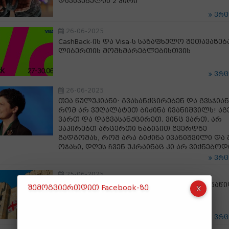
დაკავებულია 2 პირი
ვრ
26-06-2025
CashBack-ის და Visa-ს საზაფხულო შეთავაზებ
ლიბერთის მომხმარებლებისთვის
ვრ
26-06-2025
თეა წულუკიანი: გვასანქცირებენ და გვსჯიან
რომ არ ვუღალატეთ ბიძინა ივანიშვილს! აგ
ვართ და დაგვასანქცირეთ, ვინც ვართ, არ
ვაპირებთ არცერთი ნაბიჯით გვერდზე
გადგომას, რომ არა ბიძინა ივანიშვილი და 
ოჯახი, დღეს ჩვენ უკრაინაც კი არ ვიქნებო
ვრ
25-06-2025
პროკურატურამ ნარკოდანაშაულში მონაწ
შემოგვიერთდით Facebook-ზე
18 პირს ბრალდება წარუდგინა
ვრ