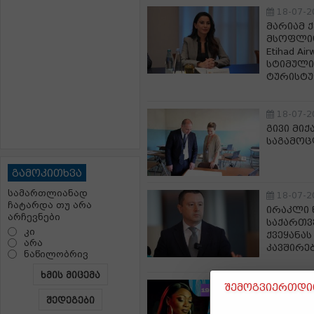
18-07-2
მარიამ 
მსოფლიო
Etihad A
სტიმული
ტურისტუ
18-07-2
გივი მიქ
საგამოც
გამოკითხვა
სამართლიანად
18-07-2
ჩატარდა თუ არა
ირაკლი ნ
არჩევნები
საქართვ
კი
ქვეყანას
არა
კავშირე
ნაწილობრივ
ხმის მიცემა
18-07-2
შემოგვიერთდით
შანა უო
შედეგები
სცენაზე