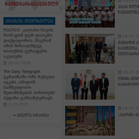
18-07-2
2026 წლ
ჩემპიონ
პრესის მიმოხილვა
POLITICO: კალასი ჩივის,
რომ ფონ დერ ლაიენი
18-07-2
დიქტატორია, მაგრამ
გენადი 
ამის წინააღმდეგ
საქმეთა
თითქმის ვერაფერს
თეოჰარი
აკეთებს
26-01-2026
The Daily Telegraph:
18-07-2
უკრაინაში ომს რუსეთი
ონის მე
იგებს, ამიტომ
საქართვ
სამშვიდობო
შეთანხმების პირობებს
პუტინი განსაზღვრავს
3-12-2025
18-07-2
„ჯარის 
ყველა სტატია