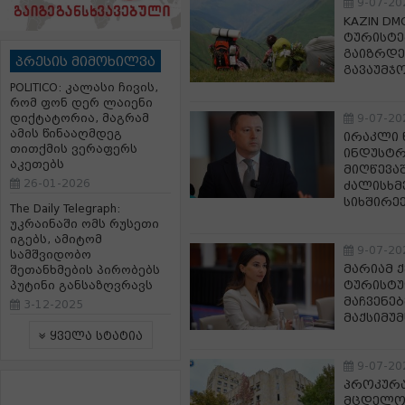
9-07-20
KAZIN D
ტურისტე
გაიზრდე
პრესის მიმოხილვა
გავაუმჯ
POLITICO: კალასი ჩივის,
რომ ფონ დერ ლაიენი
დიქტატორია, მაგრამ
9-07-20
ამის წინააღმდეგ
ირაკლი 
თითქმის ვერაფერს
ინდუსტრ
აკეთებს
მიღწევა
26-01-2026
ძალისხმ
სიხშირე
The Daily Telegraph:
უკრაინაში ომს რუსეთი
იგებს, ამიტომ
9-07-20
სამშვიდობო
მარიამ 
შეთანხმების პირობებს
ტურისტუ
პუტინი განსაზღვრავს
მაჩვენე
3-12-2025
მაქსიმუმ
ყველა სტატია
9-07-20
პროკურა
მცდელობ