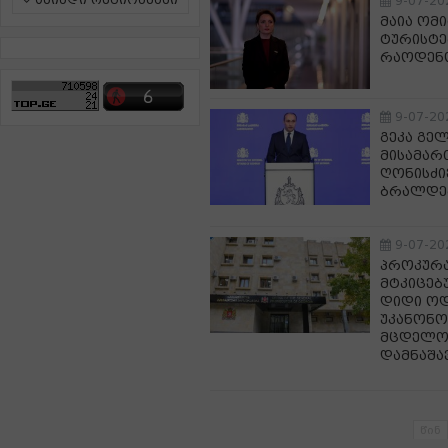
ამინდი რეგიონებში
9-07-20
მაია ომ
ტურისტე
რაოდენო
9-07-20
გეკა გე
მისამარ
ღონისძი
ბრალდებ
9-07-20
პროკურა
მტკიცებ
დიდი ოდ
უკანონო 
მცდელობ
დამნაშა
წინ