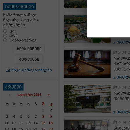
გამოკითხვა
ვრცლ
სამართლიანად
6-04-
ჩატარდა თუ არა
რაბათი
არჩევნები
კი
არა
ნაწილობრივ
ვრცლ
ხმის მიცემა
5-04-
ახალცი
შედეგები
ძალად
პატიმრ
სხვა გამოკითხვები
ვრცლ
არქივი
3-04-
ახალცი
«
ᲐᲒᲕᲘᲡᲢᲝ 2026 »
თანამშ
Ო
Ს
Ო
Ხ
Პ
Შ
Კ
1
2
ვრცლ
3
4
5
6
7
8
9
2-04-
10
11
12
13
14
15
16
ბორჯო
17
18
19
20
21
22
23