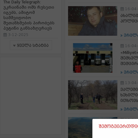
The Daily Telegraph:
უკრაინაში ომს რუსეთი
16-04
იგებს, ამიტომ
ახალცი
სამშვიდობო
პოლიცი
შეთანხმების პირობებს
პუტინი განსაზღვრავს
3-12-2025
ვრცლ
ყველა სტატია
16-04
«Milliy
შემსვლ
შემცი
ვრცლ
13-04
ვალეში
ხეხილი
ითხოვ
ვრცლ
13-04
შემოგვიერთდით
ასპინძ
ოჯახებ